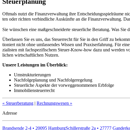
Steuerplanung
Oft­mals nutzt die Finanz­ver­wal­tung ihre Ent­schei­dungs­spiel­räume nicht 
ten oder rich­ten ver­bind­li­che Aus­künfte an die Finanz­ver­wal­tung. D
Sie wünschen eine maßgeschneiderte steuerliche Beratung. Was Sie da
Über­las­sen Sie es uns, das Steu­er­recht für Sie in den Griff zu bekom­
tio­niert nicht ohne umfas­sen­des Wis­sen und Pra­xi­s­er­fah­rung. Für
zia­lis­ten mit fach­spe­zi­fi­schem Steuer-Know-how dazu und werden vo
li­chen wirt­schaft­li­chen Nut­zen.
Unsere Leistungen im Überblick:
Umstrukturierungen
Nachfolgeplanung und Nachfolgeregelung
Steuerliche Aspekte der vorweggenommenen Erbfolge
Immobiliensteuerrecht
« Steuerberatung
|
Rechnungswesen »
Adresse
Brandsende 2-4 • 20095 Hamburg
Schillerstraße 2a • 27777 Ganderk