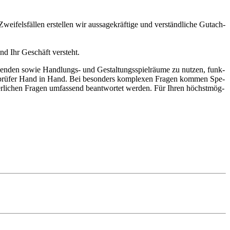
­fels­fäl­len ers­tel­len wir aus­sa­ge­kräf­tige und ver­ständ­li­che Gut­ach­
d Ihr Geschäft versteht.
­wen­den sowie Hand­lungs- und Gestal­tungs­spiel­räume zu nut­zen, funk­
hafts­prü­fer Hand in Hand. Bei beson­ders komplexen Fra­gen kom­men Spe­
­li­chen Fra­gen umfas­send beant­wor­tet wer­den. Für Ihren höchst­mög­