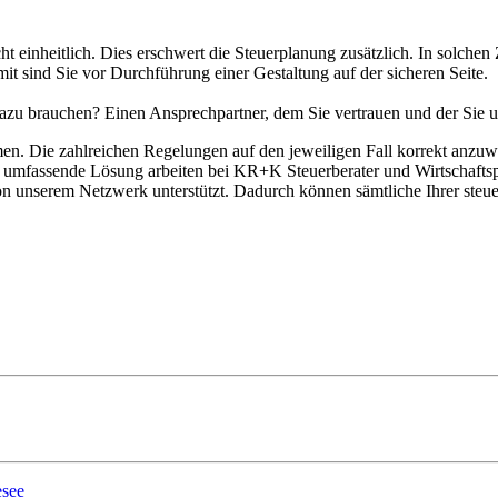
ein­heit­lich. Dies erschwert die Steu­er­pla­nung zusätz­lich. In sol­chen Zwei
amit sind Sie vor Durch­füh­rung einer Gestal­tung auf der siche­ren Seite.
zu brauchen? Einen Ansprechpartner, dem Sie vertrauen und der Sie un
men. Die zahl­rei­chen Rege­lun­gen auf den jewei­li­gen Fall kor­rekt anzu
 eine umfas­sende Lösung arbei­ten bei KR+K Steu­er­be­ra­ter und Wirt­sc
n unserem Netzwerk unterstützt. Dadurch kön­nen sämt­li­che Ihrer steu­er
esee